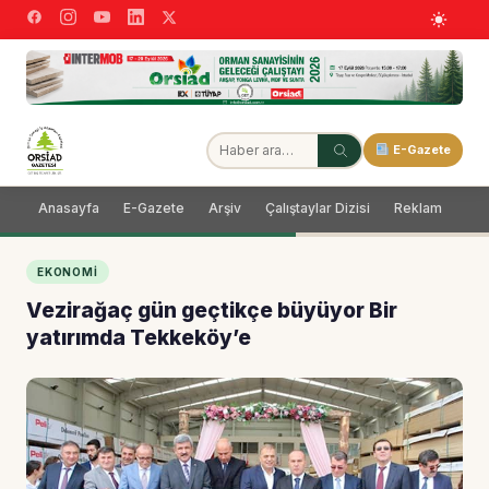
E-Gazete
Anasayfa
E-Gazete
Arşiv
Çalıştaylar Dizisi
Reklam
Dağ
EKONOMI
Vezirağaç gün geçtikçe büyüyor Bir
yatırımda Tekkeköy’e