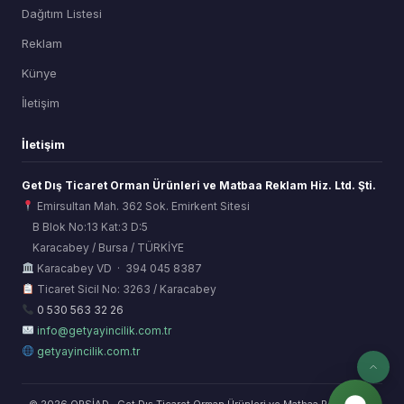
Dağıtım Listesi
Reklam
Künye
İletişim
İletişim
Get Dış Ticaret Orman Ürünleri ve Matbaa Reklam Hiz. Ltd. Şti.
Emirsultan Mah. 362 Sok. Emirkent Sitesi
B Blok No:13 Kat:3 D:5
Karacabey / Bursa / TÜRKİYE
ORSİAD AI
Karacabey VD · 394 045 8387
Sektörel Hafıza Asistanı
Ticaret Sicil No: 3263 / Karacabey
0 530 563 32 26
info@getyayincilik.com.tr
getyayincilik.com.tr
© 2026 ORSİAD · Get Dış Ticaret Orman Ürünleri ve Matbaa Reklam Hiz.