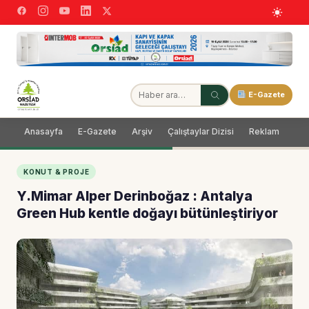
E-Gazete
Anasayfa
E-Gazete
Arşiv
Çalıştaylar Dizisi
Reklam
Dağ
KONUT & PROJE
Y.Mimar Alper Derinboğaz : Antalya
Green Hub kentle doğayı bütünleştiriyor