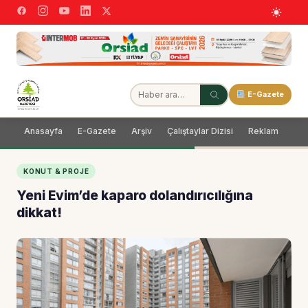
E-Gazete
Anasayfa
E-Gazete
Arşiv
Çalıştaylar Dizisi
Reklam
Dağ
KONUT & PROJE
Yeni Evim’de kaparo dolandırıcılığına
dikkat!