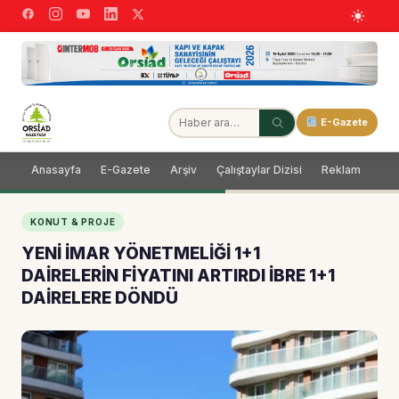
E-Gazete
Anasayfa
E-Gazete
Arşiv
Çalıştaylar Dizisi
Reklam
Dağ
KONUT & PROJE
YENİ İMAR YÖNETMELİĞİ 1+1
DAİRELERİN FİYATINI ARTIRDI İBRE 1+1
DAİRELERE DÖNDÜ