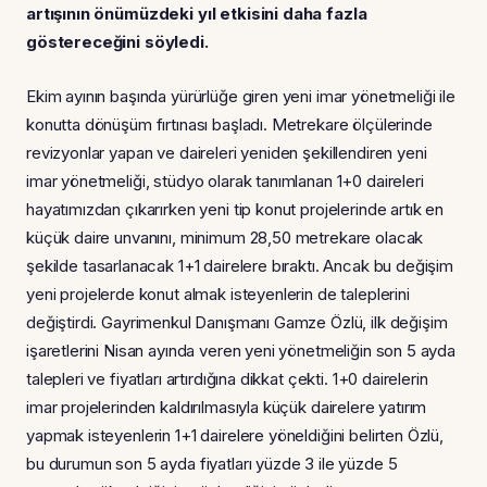
artışının önümüzdeki yıl etkisini daha fazla
göstereceğini söyledi.
Ekim ayının başında yürürlüğe giren yeni imar yönetmeliği ile
konutta dönüşüm fırtınası başladı. Metrekare ölçülerinde
revizyonlar yapan ve daireleri yeniden şekillendiren yeni
imar yönetmeliği, stüdyo olarak tanımlanan 1+0 daireleri
hayatımızdan çıkarırken yeni tip konut projelerinde artık en
küçük daire unvanını, minimum 28,50 metrekare olacak
şekilde tasarlanacak 1+1 dairelere bıraktı. Ancak bu değişim
yeni projelerde konut almak isteyenlerin de taleplerini
değiştirdi. Gayrimenkul Danışmanı Gamze Özlü, ilk değişim
işaretlerini Nisan ayında veren yeni yönetmeliğin son 5 ayda
talepleri ve fiyatları artırdığına dikkat çekti. 1+0 dairelerin
imar projelerinden kaldırılmasıyla küçük dairelere yatırım
yapmak isteyenlerin 1+1 dairelere yöneldiğini belirten Özlü,
bu durumun son 5 ayda fiyatları yüzde 3 ile yüzde 5