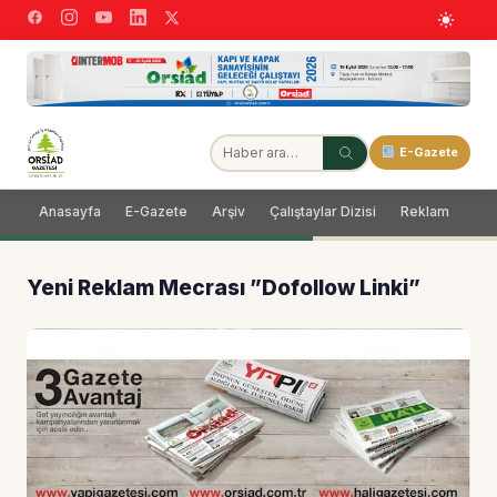
E-Gazete
Anasayfa
E-Gazete
Arşiv
Çalıştaylar Dizisi
Reklam
Dağ
Yeni Reklam Mecrası ”Dofollow Linki”