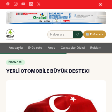
E-Gazete
Anasayfa
E-Gazete
Arşiv
Çalıştaylar Dizisi
Reklam
Dağ
EKONOMI
YERLİ OTOMOBİLE BÜYÜK DESTEK!