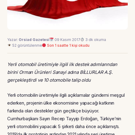
Yazar:
Orsiad Gazetesi
09 Kasım 2017
3 dk okuma
52 görüntülenme
Son 1 saatte 1 kişi okudu
Yerli otomobil üretimiyle ilgili ilk destek adımlarından
birini Orman Ürünleri Sanayi adına BİLLURLAR A.Ş.
gerçekleştirdi ve 10 otomobile talip oldu
Yerli otomobilin üretimiyle ilgili açıklamalar gündemi meşgul
ederken, projenin ülke ekonomisine yapacağı katkının
farkında olan destekler gün geçtikçe büyüyor.
Cumhurbaşkanı Sayın Recep Tayyip Erdoğan, Türkiye’nin
yerli otomobilini yapacak 5 şirketi daha önce açıklamıştı.
2019’da ilk prototipin ardından 2021 yılında seri üretime