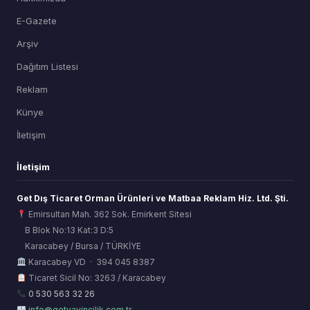
E-Gazete
Arşiv
Dağıtım Listesi
Reklam
Künye
İletişim
İletişim
Get Dış Ticaret Orman Ürünleri ve Matbaa Reklam Hiz. Ltd. Şti.
Emirsultan Mah. 362 Sok. Emirkent Sitesi
B Blok No:13 Kat:3 D:5
Karacabey / Bursa / TÜRKİYE
ORSİAD AI
Karacabey VD · 394 045 8387
Sektörel Hafıza Asistanı
Ticaret Sicil No: 3263 / Karacabey
0 530 563 32 26
info@getyayincilik.com.tr