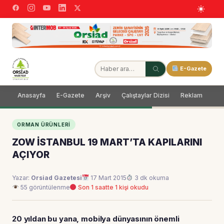
E-Gazete
Anasayfa
E-Gazete
Arşiv
Çalıştaylar Dizisi
Reklam
Dağ
ORMAN ÜRÜNLERI
ZOW İSTANBUL 19 MART’TA KAPILARINI
AÇIYOR
Yazar:
Orsiad Gazetesi
17 Mart 2015
3 dk okuma
55 görüntülenme
Son 1 saatte 1 kişi okudu
20 yıldan bu yana, mobilya dünyasının önemli