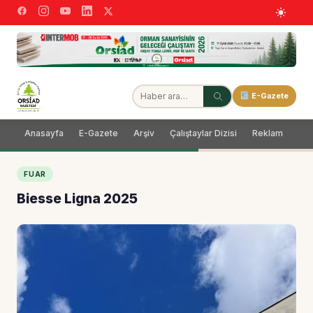
E-Gazete
Anasayfa
E-Gazete
Arşiv
Çalıştaylar Dizisi
Reklam
Dağ
FUAR
Biesse Ligna 2025