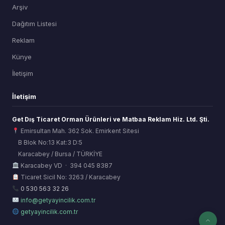
Arşiv
Dağıtım Listesi
Reklam
Künye
İletişim
İletişim
Get Dış Ticaret Orman Ürünleri ve Matbaa Reklam Hiz. Ltd. Şti.
Emirsultan Mah. 362 Sok. Emirkent Sitesi
B Blok No:13 Kat:3 D:5
Karacabey / Bursa / TÜRKİYE
ORSİAD AI
Karacabey VD · 394 045 8387
Sektörel Hafıza Asistanı
Ticaret Sicil No: 3263 / Karacabey
0 530 563 32 26
info@getyayincilik.com.tr
getyayincilik.com.tr