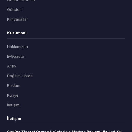
Gündem
Kimyasallar
Kurumsal
Hakkımızda
E-Gazete
Arşiv
Dağıtım Listesi
Reklam
Künye
İletişim
İletişim
Get Dış Ticaret Orman Ürünleri ve Matbaa Reklam Hiz. Ltd. Şti.