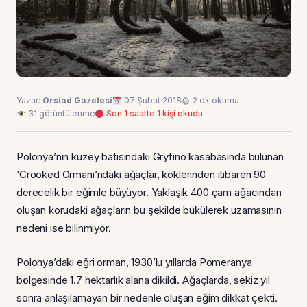
Yazar:
Orsiad Gazetesi
07 Şubat 2018
2 dk okuma
31 görüntülenme
Son 1 saatte 1 kişi okudu
Polonya’nın kuzey batısındaki Gryfino kasabasında bulunan
‘Crooked Ormanı’ndaki ağaçlar, köklerinden itibaren 90
derecelik bir eğimle büyüyor. Yaklaşık 400 çam ağacından
oluşan korudaki ağaçların bu şekilde bükülerek uzamasının
nedeni ise bilinmiyor.
Polonya’daki eğri orman, 1930’lu yıllarda Pomeranya
bölgesinde 1.7 hektarlık alana dikildi. Ağaçlarda, sekiz yıl
sonra anlaşılamayan bir nedenle oluşan eğim dikkat çekti.