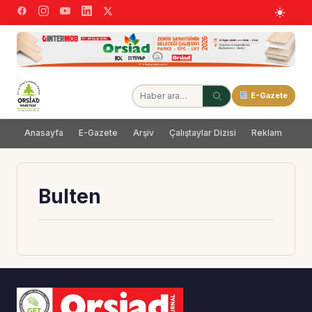
E-Gazete
Anasayfa
E-Gazete
Arşiv
Çalıştaylar Dizisi
Reklam
Dağ
Bulten