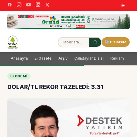
E-Gazete
Anasayfa
E-Gazete
Arşiv
Çalıştaylar Dizisi
Reklam
Dağ
EKONOMI
DOLAR/TL REKOR TAZELEDİ: 3.31