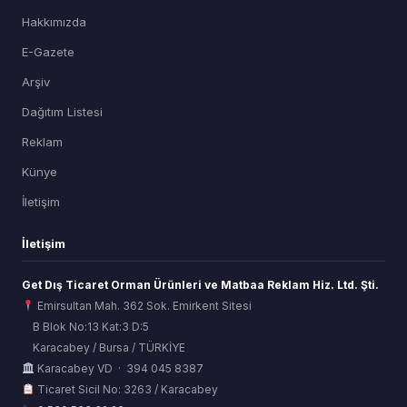
Hakkımızda
E-Gazete
Arşiv
Dağıtım Listesi
Reklam
Künye
İletişim
İletişim
Get Dış Ticaret Orman Ürünleri ve Matbaa Reklam Hiz. Ltd. Şti.
Emirsultan Mah. 362 Sok. Emirkent Sitesi
B Blok No:13 Kat:3 D:5
Karacabey / Bursa / TÜRKİYE
ORSİAD AI
Karacabey VD · 394 045 8387
Sektörel Hafıza Asistanı
Ticaret Sicil No: 3263 / Karacabey