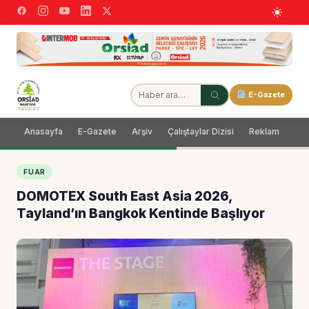
E-Gazete
Anasayfa
E-Gazete
Arşiv
Çalıştaylar Dizisi
Reklam
Dağ
FUAR
DOMOTEX South East Asia 2026,
Tayland’ın Bangkok Kentinde Başlıyor