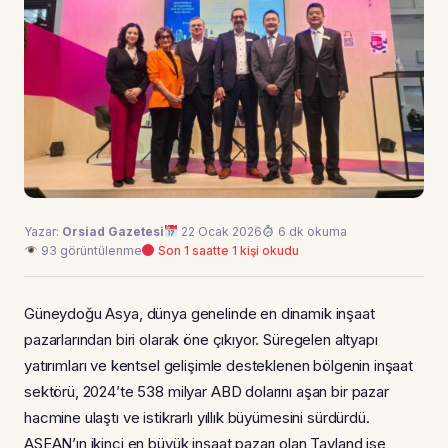
Yazar:
Orsiad Gazetesi
22 Ocak 2026
6 dk okuma
93 görüntülenme
Son 1 saatte 1 kişi okudu
Güneydoğu Asya, dünya genelinde en dinamik inşaat
pazarlarından biri olarak öne çıkıyor. Süregelen altyapı
yatırımları ve kentsel gelişimle desteklenen bölgenin inşaat
sektörü, 2024’te 538 milyar ABD dolarını aşan bir pazar
hacmine ulaştı ve istikrarlı yıllık büyümesini sürdürdü.
ASEAN’ın ikinci en büyük inşaat pazarı olan Tayland ise