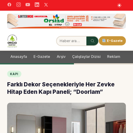
E-Gazete
Anasayfa
E-Gazete
Arşiv
Çalıştaylar Dizisi
Reklam
Dağ
KAPI
Farklı Dekor Seçenekleriyle Her Zevke
Hitap Eden Kapı Paneli; “Doorlam”