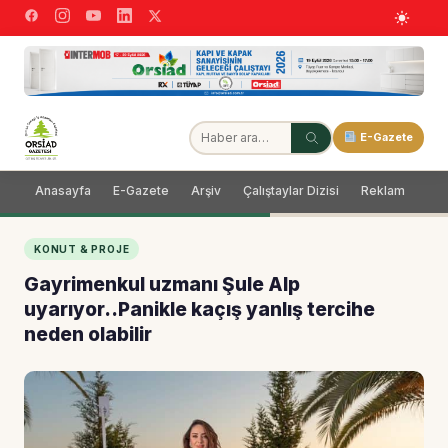
E-Gazete
Anasayfa
E-Gazete
Arşiv
Çalıştaylar Dizisi
Reklam
Dağ
KONUT & PROJE
Gayrimenkul uzmanı Şule Alp
uyarıyor..Panikle kaçış yanlış tercihe
neden olabilir