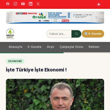
E-Gazete
Anasayfa
E-Gazete
Arşiv
Çalıştaylar Dizisi
Reklam
Dağ
EKONOMI
İşte Türkiye İşte Ekonomi !