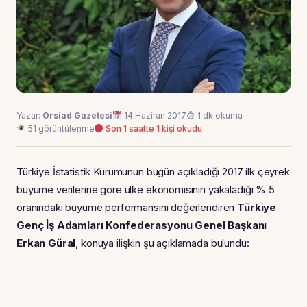
Yazar:
Orsiad Gazetesi
14 Haziran 2017
1 dk okuma
51 görüntülenme
Son 1 saatte 1 kişi okudu
Türkiye İstatistik Kurumunun bugün açıkladığı 2017 ilk çeyrek
büyüme verilerine göre ülke ekonomisinin yakaladığı % 5
oranındaki büyüme performansını değerlendiren
Türkiye
Genç İş Adamları Konfederasyonu Genel Başkanı
Erkan Güral
, konuya ilişkin şu açıklamada bulundu: