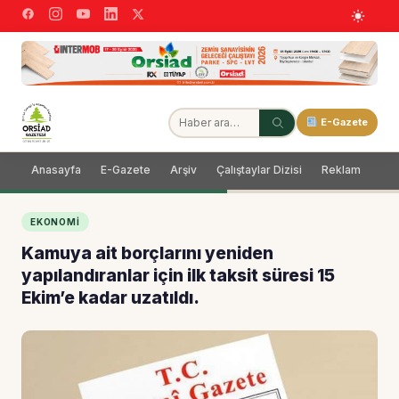
E-Gazete
Anasayfa
E-Gazete
Arşiv
Çalıştaylar Dizisi
Reklam
Dağ
EKONOMI
Kamuya ait borçlarını yeniden
yapılandıranlar için ilk taksit süresi 15
Ekim’e kadar uzatıldı.