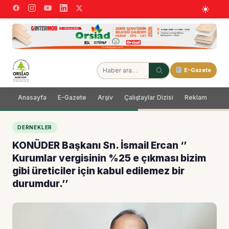
E-Gazete
Anasayfa
E-Gazete
Arşiv
Çalıştaylar Dizisi
Reklam
Dağ
DERNEKLER
KONÜDER Başkanı Sn. İsmail Ercan ‘’
Kurumlar vergisinin %25 e çıkması bizim
gibi üreticiler için kabul edilemez bir
durumdur.’’