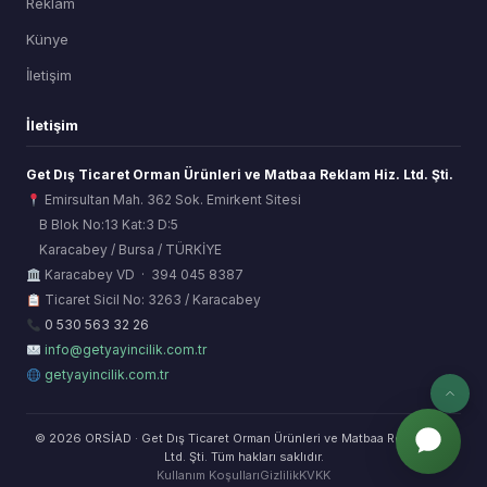
Reklam
Künye
İletişim
İletişim
Get Dış Ticaret Orman Ürünleri ve Matbaa Reklam Hiz. Ltd. Şti.
Emirsultan Mah. 362 Sok. Emirkent Sitesi
B Blok No:13 Kat:3 D:5
Karacabey / Bursa / TÜRKİYE
ORSİAD AI
Karacabey VD · 394 045 8387
Sektörel Hafıza Asistanı
Ticaret Sicil No: 3263 / Karacabey
0 530 563 32 26
info@getyayincilik.com.tr
getyayincilik.com.tr
© 2026 ORSİAD · Get Dış Ticaret Orman Ürünleri ve Matbaa Reklam Hiz.
Ltd. Şti. Tüm hakları saklıdır.
Kullanım Koşulları
Gizlilik
KVKK