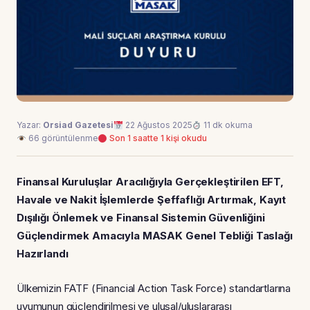
Yazar:
Orsiad Gazetesi
22 Ağustos 2025
11 dk okuma
66 görüntülenme
Son 1 saatte 1 kişi okudu
Finansal Kuruluşlar Aracılığıyla Gerçekleştirilen EFT,
Havale ve Nakit İşlemlerde Şeffaflığı Artırmak, Kayıt
Dışılığı Önlemek ve Finansal Sistemin Güvenliğini
Güçlendirmek Amacıyla MASAK Genel Tebliği Taslağı
Hazırlandı
Ülkemizin FATF (Financial Action Task Force) standartlarına
uyumunun güçlendirilmesi ve ulusal/uluslararası