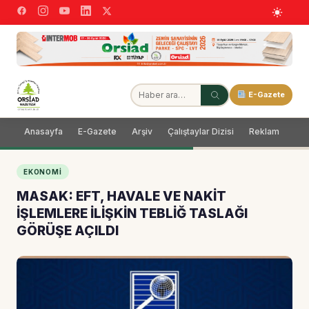
E-Gazete
Anasayfa
E-Gazete
Arşiv
Çalıştaylar Dizisi
Reklam
Dağ
EKONOMI
MASAK: EFT, HAVALE VE NAKİT
İŞLEMLERE İLİŞKİN TEBLİĞ TASLAĞI
GÖRÜŞE AÇILDI