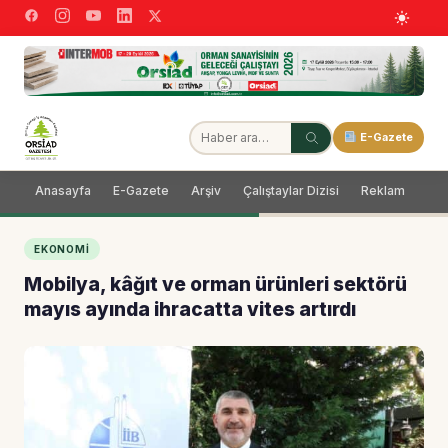
E-Gazete
Anasayfa
E-Gazete
Arşiv
Çalıştaylar Dizisi
Reklam
Dağ
EKONOMI
Mobilya, kâğıt ve orman ürünleri sektörü
mayıs ayında ihracatta vites artırdı