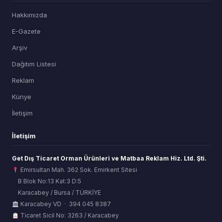
Hakkımızda
E-Gazete
Arşiv
Dağıtım Listesi
Reklam
Künye
İletişim
İletişim
Get Dış Ticaret Orman Ürünleri ve Matbaa Reklam Hiz. Ltd. Şti.
Emirsultan Mah. 362 Sok. Emirkent Sitesi
B Blok No:13 Kat:3 D:5
Karacabey / Bursa / TÜRKİYE
ORSİAD AI
Karacabey VD · 394 045 8387
Sektörel Hafıza Asistanı
Ticaret Sicil No: 3263 / Karacabey