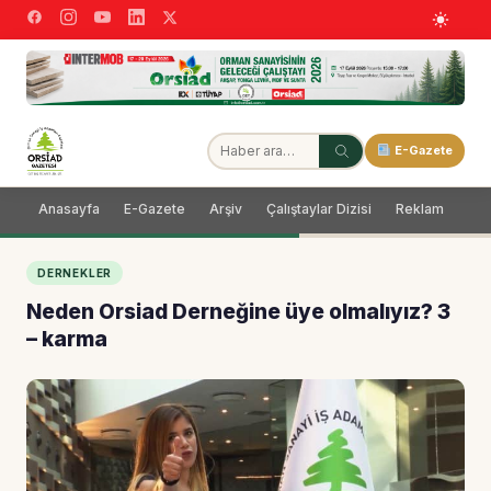
E-Gazete
Anasayfa
E-Gazete
Arşiv
Çalıştaylar Dizisi
Reklam
Dağ
DERNEKLER
Neden Orsiad Derneğine üye olmalıyız? 3
– karma