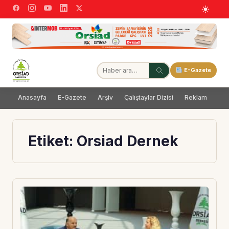
E-Gazete
Anasayfa
E-Gazete
Arşiv
Çalıştaylar Dizisi
Reklam
Dağ
Etiket:
Orsiad Dernek