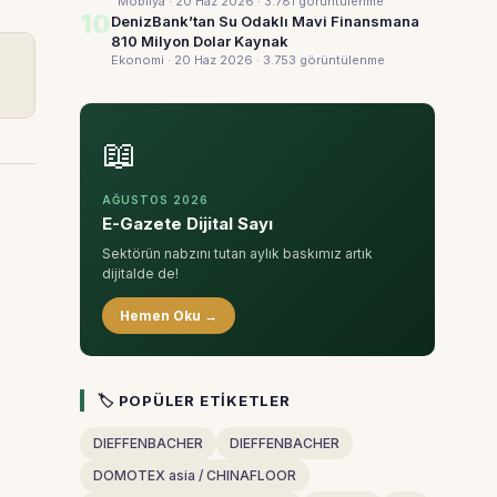
Mobilya · 20 Haz 2026
· 3.781 görüntülenme
10
DenizBank’tan Su Odaklı Mavi Finansmana
810 Milyon Dolar Kaynak
Ekonomi · 20 Haz 2026
· 3.753 görüntülenme
📖
AĞUSTOS 2026
E-Gazete Dijital Sayı
Sektörün nabzını tutan aylık baskımız artık
dijitalde de!
Hemen Oku →
🏷 POPÜLER ETIKETLER
DIEFFENBACHER
DIEFFENBACHER
DOMOTEX asia / CHINAFLOOR