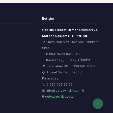
İletişim
Get Dış Ticaret Orman Ürünleri ve
Matbaa Reklam Hiz. Ltd. Şti.
📍 Emirsultan Mah. 362 Sok. Emirkent
Sitesi
B Blok No:13 Kat:3 D:5
Karacabey / Bursa / TÜRKİYE
🏛 Karacabey VD · 394 045 8387
📋 Ticaret Sicil No: 3263 /
Karacabey
ORSİAD AI
🌲
Sektörel Hafıza Asistanı
📞
0 530 563 32 26
📧
info@getyayincilik.com.tr
🌐
getyayincilik.com.tr