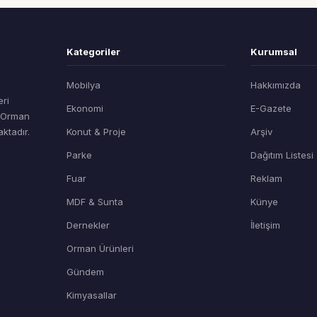
Kategoriler
Kurumsal
Mobilya
Hakkımızda
eri
Ekonomi
E-Gazete
t Orman
ktadır.
Konut & Proje
Arşiv
Parke
Dağıtım Listesi
Fuar
Reklam
MDF & Sunta
Künye
Dernekler
İletişim
Orman Ürünleri
Gündem
Kimyasallar