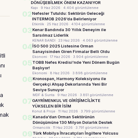
DÖNÜŞEBİLMEK ÖNEM KAZANIYOR
Kapı · 9 Haz 2026
· 4.404 görüntülenme
02
Nefesler Tutuldu: Sektörün Geleceği
INTERMOB 2026’da Belirleniyor
Etkinlik · 25 Haz 2026
· 4.104 görüntülenme
03
Kenar Bandında 30 Yıllık Deneyim ile
Sarsılmaz Liderlik
KENAR BANDI · 23 Haz 2026
· 4.063 görüntülenme
04
İSO 500 2025 Listesine Orman
Sanayisinden Giren Firmalar Belli Oldu
tli
Ekonomi · 17 Haz 2026
· 3.904 görüntülenme
05
TOBB Nefes Kredisi’nde Yeni Dönem Bugün
anı
Başlıyor!
Ekonomi · 8 Haz 2026
· 3.898 görüntülenme
ı
06
Kronospan, Harmony Koleksiyonu ile
Gerçekçi Ahşap Dekorlarında Yeni Bir
Seviye Sunuyor
da
MDF & Sunta · 9 Haz 2026
· 3.851 görüntülenme
07
GAYRİMENKUL VE GİRİŞİMCİLİKTE
ık
YÜKSELEN BİR İSİM
Konut & Proje · 11 Haz 2026
· 3.799 görüntülenme
lmak
08
Kanada’dan Orman Sektörünün
Dönüşümüne 130 Milyon Dolarlık Destek
Ormancılık · 11 Haz 2026
· 3.791 görüntülenme
09
Türk Mobilya İhracatçıları İngiltere Yolcusu