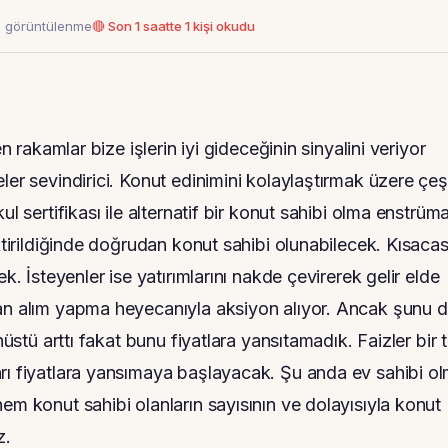
3 görüntülenme
🔴 Son 1 saatte 1 kişi okudu
n rakamlar bize işlerin iyi gideceğinin sinyalini veriyor
er sevindirici. Konut edinimini kolaylaştırmak üzere çeşi
l sertifikası ile alternatif bir konut sahibi olma enstrüm
ktirildiğinde doğrudan konut sahibi olunabilecek. Kısacas
k. İsteyenler ise yatırımlarını nakde çevirerek gelir elde
dan alım yapma heyecanıyla aksiyon alıyor. Ancak şunu 
nüstü arttı fakat bunu fiyatlara yansıtamadık. Faizler bir t
arı fiyatlara yansımaya başlayacak. Şu anda ev sahibi o
em konut sahibi olanların sayısının ve dolayısıyla konut
z.