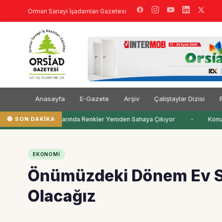
Orman Sanayi İşadamları Gazetesi
Anasayfa
E-Gazete
Arşiv
Çalıştaylar Dizisi
🔴 SON DAKIKA
Çocuk Odalarında Renkler Yeniden Sahaya Çıkıyor
Konut 
EKONOMI
Önümüzdeki Dönem Ev Sah
Olacağız