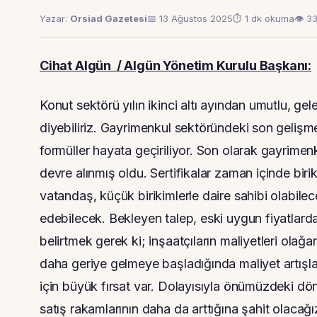
Yazar:
Orsiad Gazetesi
📅 13 Ağustos 2025
⏱ 1 dk okuma
👁 3
Cihat Algün / Algün Yönetim Kurulu Başkanı:
Konut sektörü yılın ikinci altı ayından umutlu, gele
diyebiliriz. Gayrimenkul sektöründeki son gelişmel
formüller hayata geçiriliyor. Son olarak gayrimenku
devre alınmış oldu. Sertifikalar zaman içinde biri
vatandaş, küçük birikimlerle daire sahibi olabilece
edebilecek. Bekleyen talep, eski uygun fiyatlar
belirtmek gerek ki; inşaatçıların maliyetleri olağa
daha geriye gelmeye başladığında maliyet artışl
için büyük fırsat var. Dolayısıyla önümüzdeki dön
satış rakamlarının daha da arttığına şahit olacağı