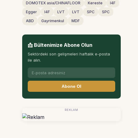
DOMOTEX asia/CHINAFLOOR
Kereste
I4F
Egger
I4F
LVT
LVT
SPC
SPC
ABD
Gayrimenkul
MDF
📩 Bültenimize Abone Olun
Sektördeki son gelişmeleri haftalık e-posta
ile alın.
Abone Ol
REKLAM