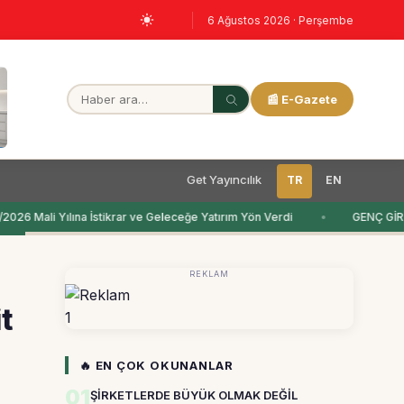
6 Ağustos 2026 · Perşembe
📰 E-Gazete
Get Yayıncılık
TR
EN
26 Mali Yılına İstikrar ve Geleceğe Yatırım Yön Verdi
GENÇ GİRİ
REKLAM
t
1
🔥 EN ÇOK OKUNANLAR
01
ŞİRKETLERDE BÜYÜK OLMAK DEĞİL