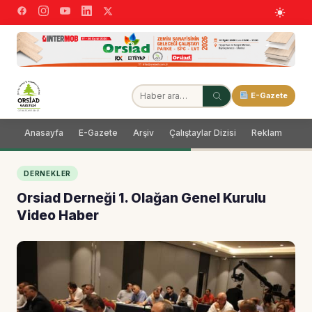
E-Gazete
Anasayfa
E-Gazete
Arşiv
Çalıştaylar Dizisi
Reklam
Dağ
DERNEKLER
Orsiad Derneği 1. Olağan Genel Kurulu
Video Haber