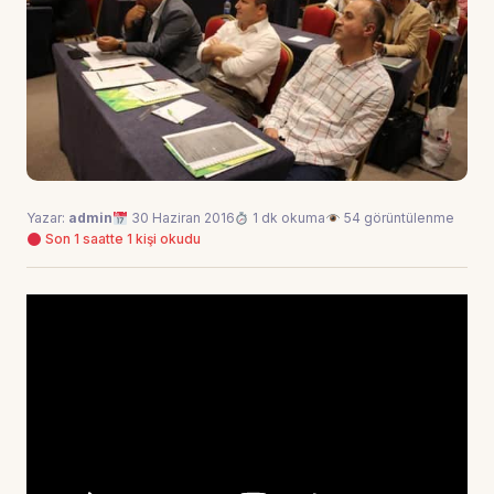
Yazar:
admin
30 Haziran 2016
1 dk okuma
54 görüntülenme
Son 1 saatte 1 kişi okudu