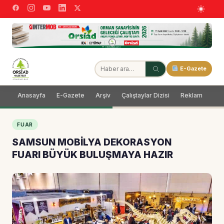
E-Gazete
Anasayfa
E-Gazete
Arşiv
Çalıştaylar Dizisi
Reklam
Dağ
FUAR
SAMSUN MOBİLYA DEKORASYON
FUARI BÜYÜK BULUŞMAYA HAZIR