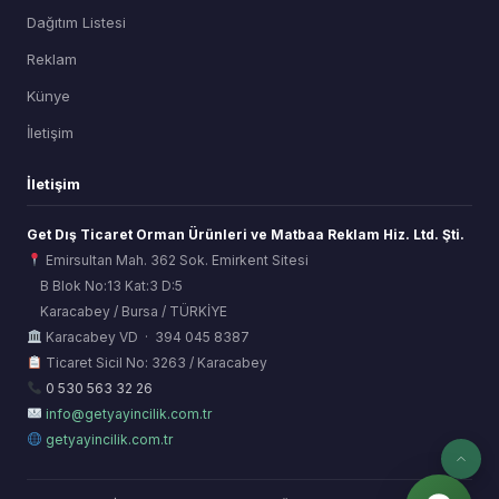
Dağıtım Listesi
Reklam
Künye
İletişim
İletişim
Get Dış Ticaret Orman Ürünleri ve Matbaa Reklam Hiz. Ltd. Şti.
Emirsultan Mah. 362 Sok. Emirkent Sitesi
B Blok No:13 Kat:3 D:5
Karacabey / Bursa / TÜRKİYE
ORSİAD AI
Karacabey VD · 394 045 8387
Sektörel Hafıza Asistanı
Ticaret Sicil No: 3263 / Karacabey
0 530 563 32 26
info@getyayincilik.com.tr
getyayincilik.com.tr