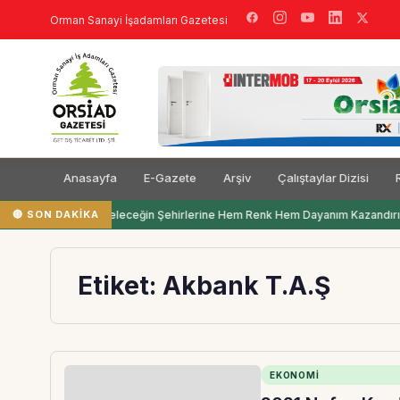
Orman Sanayi İşadamları Gazetesi
Anasayfa
E-Gazete
Arşiv
Çalıştaylar Dizisi
🔴 SON DAKIKA
Filli Boya Geleceğin Şehirlerine Hem Renk Hem Dayanım Kazandırı
Etiket:
Akbank T.A.Ş
EKONOMI