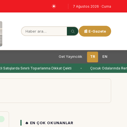
7 Ağustos 2026 · Cuma
📰 E-Gazete
Get Yayıncılık
TR
EN
Satışlarda Sınırlı Toparlanma Dikkat Çekti
Çocuk Odalarında Renk
🔥 EN ÇOK OKUNANLAR