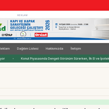
REKLAM
Reklam
Dağıtım Listesi
Hakkımızda
İletişim
yor
Konut Piyasasında Dengeli Görünüm Sürerken, İlk El ve İpotekli 