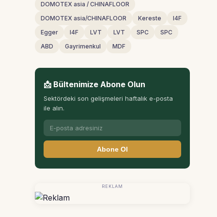
DOMOTEX asia / CHINAFLOOR
DOMOTEX asia/CHINAFLOOR
Kereste
I4F
Egger
I4F
LVT
LVT
SPC
SPC
ABD
Gayrimenkul
MDF
📩 Bültenimize Abone Olun
Sektördeki son gelişmeleri haftalık e-posta
ile alın.
Abone Ol
REKLAM