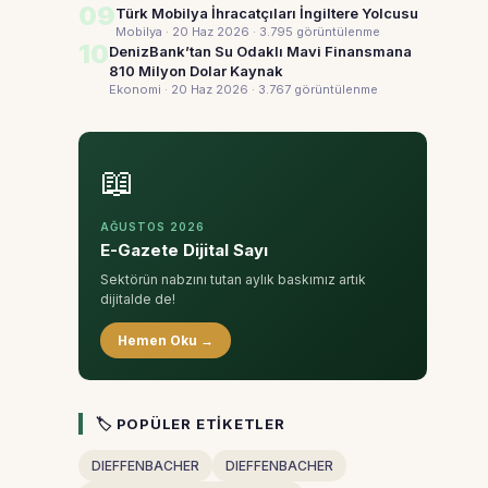
09
Türk Mobilya İhracatçıları İngiltere Yolcusu
Mobilya · 20 Haz 2026
· 3.795 görüntülenme
10
DenizBank’tan Su Odaklı Mavi Finansmana
810 Milyon Dolar Kaynak
Ekonomi · 20 Haz 2026
· 3.767 görüntülenme
📖
AĞUSTOS 2026
E-Gazete Dijital Sayı
Sektörün nabzını tutan aylık baskımız artık
dijitalde de!
Hemen Oku →
🏷 POPÜLER ETIKETLER
DIEFFENBACHER
DIEFFENBACHER