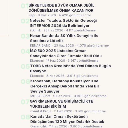
01
ŞİRKETLERDE BÜYÜK OLMAK DEĞİL
DÖNÜŞEBİLMEK ÖNEM KAZANIYOR
Kapı · 9 Haz 2026
· 4.420 görüntülenme
02
Nefesler Tutuldu: Sektörün Geleceği
INTERMOB 2026’da Belirleniyor
Etkinlik · 25 Haz 2026
· 4.117 görüntülenme
03
Kenar Bandında 30 Yıllık Deneyim ile
Sarsılmaz Liderlik
KENAR BANDI · 23 Haz 2026
· 4.076 görüntülenme
04
İSO 500 2025 Listesine Orman
Sanayisinden Giren Firmalar Belli Oldu
Ekonomi · 17 Haz 2026
· 3.917 görüntülenme
05
TOBB Nefes Kredisi’nde Yeni Dönem Bugün
Başlıyor!
Ekonomi · 8 Haz 2026
· 3.913 görüntülenme
06
Kronospan, Harmony Koleksiyonu ile
Gerçekçi Ahşap Dekorlarında Yeni Bir
Seviye Sunuyor
MDF & Sunta · 9 Haz 2026
· 3.865 görüntülenme
07
GAYRİMENKUL VE GİRİŞİMCİLİKTE
YÜKSELEN BİR İSİM
Konut & Proje · 11 Haz 2026
· 3.813 görüntülenme
08
Kanada’dan Orman Sektörünün
Dönüşümüne 130 Milyon Dolarlık Destek
Ormancılık · 11 Haz 2026
· 3.806 görüntülenme