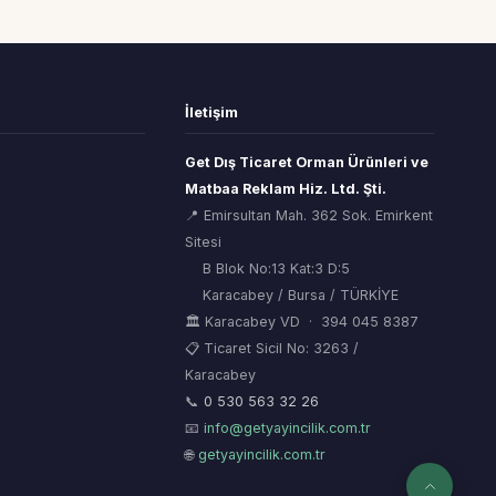
İletişim
Get Dış Ticaret Orman Ürünleri ve
Matbaa Reklam Hiz. Ltd. Şti.
📍 Emirsultan Mah. 362 Sok. Emirkent
Sitesi
B Blok No:13 Kat:3 D:5
Karacabey / Bursa / TÜRKİYE
🏛 Karacabey VD · 394 045 8387
📋 Ticaret Sicil No: 3263 /
Karacabey
ORSİAD AI
🌲
Sektörel Hafıza Asistanı
📞
0 530 563 32 26
📧
info@getyayincilik.com.tr
🌐
getyayincilik.com.tr