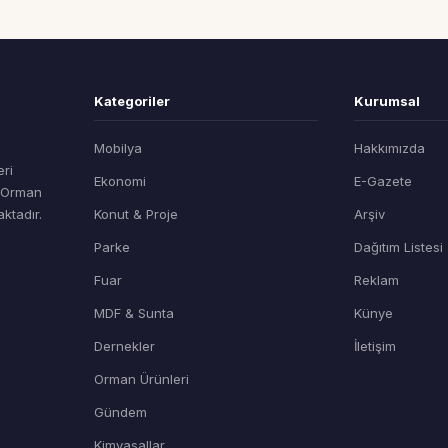
Kategoriler
Kurumsal
Mobilya
Hakkımızda
eri
Ekonomi
E-Gazete
t Orman
ktadır.
Konut & Proje
Arşiv
Parke
Dağıtım Listesi
Fuar
Reklam
MDF & Sunta
Künye
Dernekler
İletişim
Orman Ürünleri
Gündem
Kimyasallar