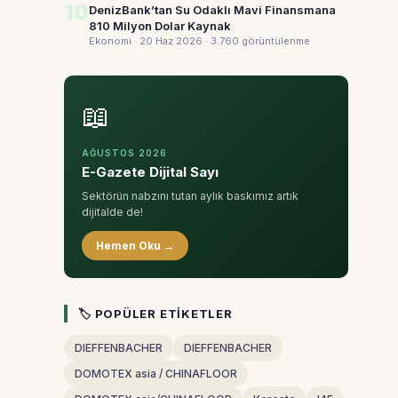
10
DenizBank’tan Su Odaklı Mavi Finansmana
810 Milyon Dolar Kaynak
Ekonomi · 20 Haz 2026
· 3.760 görüntülenme
📖
AĞUSTOS 2026
E-Gazete Dijital Sayı
Sektörün nabzını tutan aylık baskımız artık
dijitalde de!
Hemen Oku →
🏷 POPÜLER ETIKETLER
DIEFFENBACHER
DIEFFENBACHER
DOMOTEX asia / CHINAFLOOR