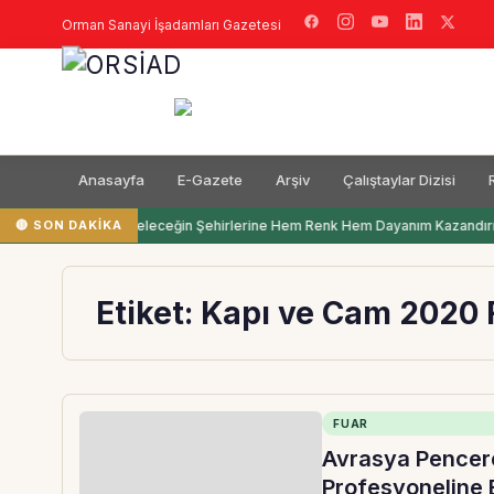
Orman Sanayi İşadamları Gazetesi
Anasayfa
E-Gazete
Arşiv
Çalıştaylar Dizisi
🔴 SON DAKIKA
Filli Boya Geleceğin Şehirlerine Hem Renk Hem Dayanım Kazandırı
Etiket:
Kapı ve Cam 2020 F
FUAR
Avrasya Pencere
Profesyoneline E