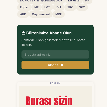
DOMOTEX asia/CHINAFLOOR
Kereste
I4F
Egger
I4F
LVT
LVT
SPC
SPC
ABD
Gayrimenkul
MDF
📩 Bültenimize Abone Olun
Sektördeki son gelişmeleri haftalık e-posta
ile alın.
Abone Ol
REKLAM