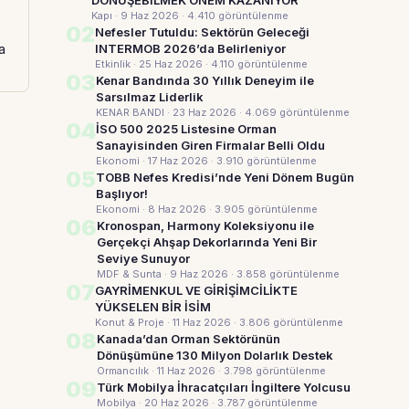
DÖNÜŞEBİLMEK ÖNEM KAZANIYOR
Kapı · 9 Haz 2026
· 4.410 görüntülenme
02
Nefesler Tutuldu: Sektörün Geleceği
a
INTERMOB 2026’da Belirleniyor
Etkinlik · 25 Haz 2026
· 4.110 görüntülenme
03
Kenar Bandında 30 Yıllık Deneyim ile
Sarsılmaz Liderlik
KENAR BANDI · 23 Haz 2026
· 4.069 görüntülenme
04
İSO 500 2025 Listesine Orman
Sanayisinden Giren Firmalar Belli Oldu
Ekonomi · 17 Haz 2026
· 3.910 görüntülenme
05
TOBB Nefes Kredisi’nde Yeni Dönem Bugün
Başlıyor!
Ekonomi · 8 Haz 2026
· 3.905 görüntülenme
06
Kronospan, Harmony Koleksiyonu ile
Gerçekçi Ahşap Dekorlarında Yeni Bir
Seviye Sunuyor
MDF & Sunta · 9 Haz 2026
· 3.858 görüntülenme
07
GAYRİMENKUL VE GİRİŞİMCİLİKTE
YÜKSELEN BİR İSİM
Konut & Proje · 11 Haz 2026
· 3.806 görüntülenme
08
Kanada’dan Orman Sektörünün
Dönüşümüne 130 Milyon Dolarlık Destek
Ormancılık · 11 Haz 2026
· 3.798 görüntülenme
09
Türk Mobilya İhracatçıları İngiltere Yolcusu
Mobilya · 20 Haz 2026
· 3.787 görüntülenme