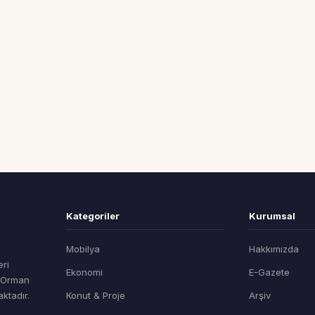
Kategoriler
Kurumsal
Mobilya
Hakkımızda
eri
Ekonomi
E-Gazete
t Orman
ktadır.
Konut & Proje
Arşiv