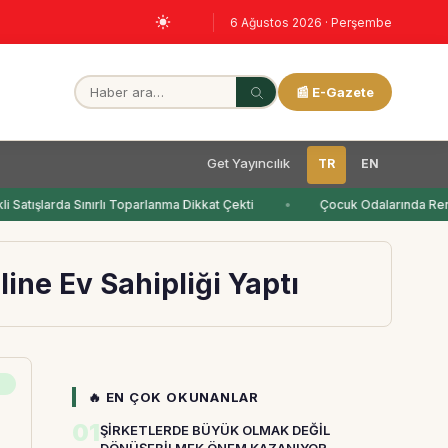
6 Ağustos 2026 · Perşembe
📰 E-Gazete
Get Yayıncılık
TR
EN
 Satışlarda Sınırlı Toparlanma Dikkat Çekti
Çocuk Odalarında Renk
ine Ev Sahipliği Yaptı
🔥 EN ÇOK OKUNANLAR
01
ŞİRKETLERDE BÜYÜK OLMAK DEĞİL