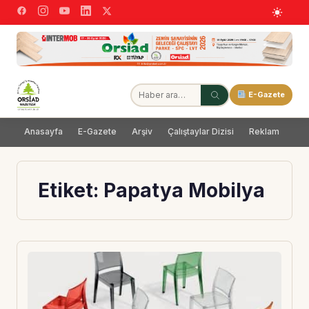
E-Gazete
Anasayfa
E-Gazete
Arşiv
Çalıştaylar Dizisi
Reklam
Dağ
Etiket:
Papatya Mobilya