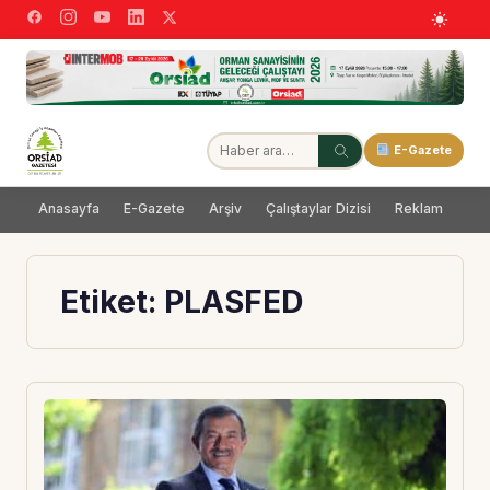
E-Gazete
Anasayfa
E-Gazete
Arşiv
Çalıştaylar Dizisi
Reklam
Dağ
Etiket:
PLASFED