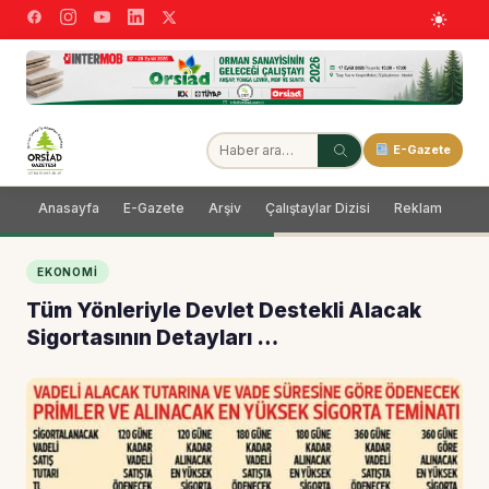
E-Gazete
Anasayfa
E-Gazete
Arşiv
Çalıştaylar Dizisi
Reklam
Dağ
EKONOMI
Tüm Yönleriyle Devlet Destekli Alacak
Sigortasının Detayları …