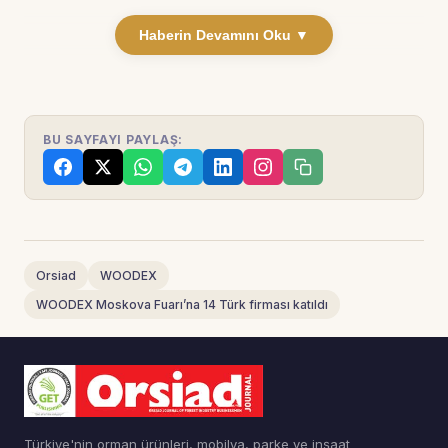
Haberin Devamını Oku ▼
BU SAYFAYI PAYLAŞ:
Orsiad
WOODEX
WOODEX Moskova Fuarı’na 14 Türk firması katıldı
Türkiye'nin orman ürünleri, mobilya, parke ve inşaat