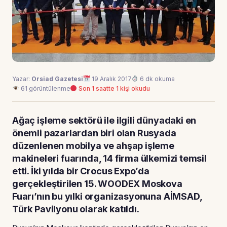
Yazar:
Orsiad Gazetesi
19 Aralık 2017
6 dk okuma
61 görüntülenme
Son 1 saatte 1 kişi okudu
Ağaç işleme sektörü ile ilgili dünyadaki en
önemli pazarlardan biri olan Rusyada
düzenlenen mobilya ve ahşap işleme
makineleri fuarında, 14 firma ülkemizi temsil
etti. İki yılda bir Crocus Expo’da
gerçekleştirilen 15. WOODEX Moskova
Fuarı’nın bu yılki organizasyonuna AİMSAD,
Türk Pavilyonu olarak katıldı.