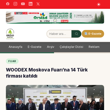
E-Gazete
Anasayfa
E-Gazete
Arşiv
Çalıştaylar Dizisi
Reklam
Dağ
FUAR
WOODEX Moskova Fuarı’na 14 Türk
firması katıldı