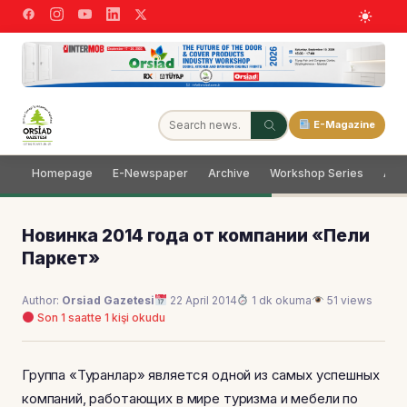
E-Magazine
Homepage
E-Newspaper
Archive
Workshop Series
Adve
Новинка 2014 года от компании «Пели
Паркет»
Author:
Orsiad Gazetesi
22 April 2014
1 dk okuma
51 views
Son 1 saatte 1 kişi okudu
Группа «Туранлар» является одной из самых успешных
компаний, работающих в мире туризма и мебели по