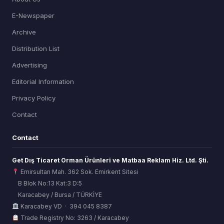
E-Newspaper
Archive
Distribution List
Advertising
Editorial Information
Privacy Policy
Contact
Contact
Get Dış Ticaret Orman Ürünleri ve Matbaa Reklam Hiz. Ltd. Şti.
Emirsultan Mah. 362 Sok. Emirkent Sitesi
B Blok No:13 Kat:3 D:5
Karacabey / Bursa / TÜRKİYE
ORSİAD AI
Karacabey VD · 394 045 8387
Sektörel Hafıza Asistanı
Trade Registry No: 3263 / Karacabey