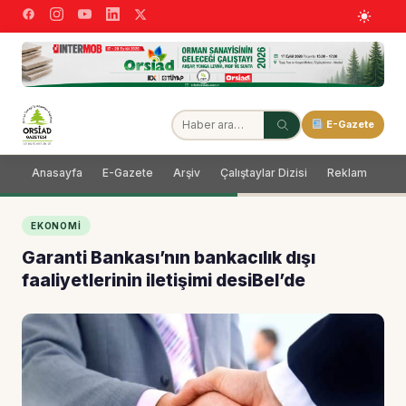
E-Gazete
Anasayfa
E-Gazete
Arşiv
Çalıştaylar Dizisi
Reklam
Dağ
EKONOMI
Garanti Bankası’nın bankacılık dışı
faaliyetlerinin iletişimi desiBel’de