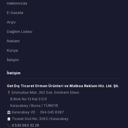
Hakkımızda
E-Gazete
Arşiv
Dağıtım Listesi
Reklam
Künye
İletişim
İletişim
Get Dış Ticaret Orman Ürünleri ve Matbaa Reklam Hiz. Ltd. Şti.
Emirsultan Mah. 362 Sok. Emirkent Sitesi
B Blok No:13 Kat:3 D:5
Karacabey / Bursa / TÜRKİYE
ORSİAD AI
Karacabey VD · 394 045 8387
Sektörel Hafıza Asistanı
Ticaret Sicil No: 3263 / Karacabey
0 530 563 32 26