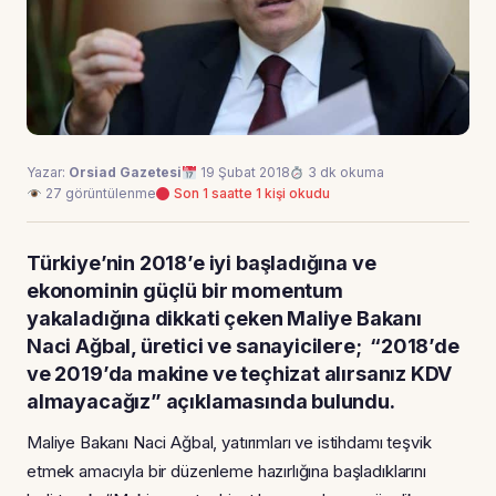
Yazar:
Orsiad Gazetesi
19 Şubat 2018
3 dk okuma
27 görüntülenme
Son 1 saatte 1 kişi okudu
Türkiye’nin 2018’e iyi başladığına ve
ekonominin güçlü bir momentum
yakaladığına dikkati çeken Maliye Bakanı
Naci Ağbal, üretici ve sanayicilere; “2018’de
ve 2019’da makine ve teçhizat alırsanız KDV
almayacağız” açıklamasında bulundu.
Maliye Bakanı Naci Ağbal, yatırımları ve istihdamı teşvik
etmek amacıyla bir düzenleme hazırlığına başladıklarını