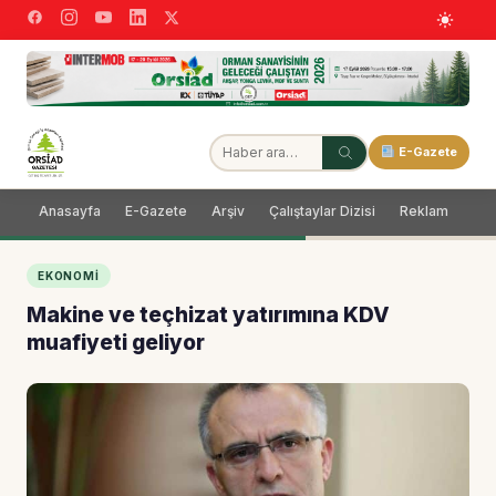
E-Gazete
Anasayfa
E-Gazete
Arşiv
Çalıştaylar Dizisi
Reklam
Dağ
EKONOMI
Makine ve teçhizat yatırımına KDV
muafiyeti geliyor