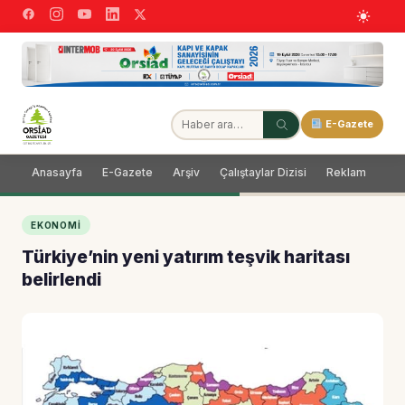
E-Gazete
Anasayfa
E-Gazete
Arşiv
Çalıştaylar Dizisi
Reklam
Dağ
EKONOMI
Türkiye’nin yeni yatırım teşvik haritası
belirlendi